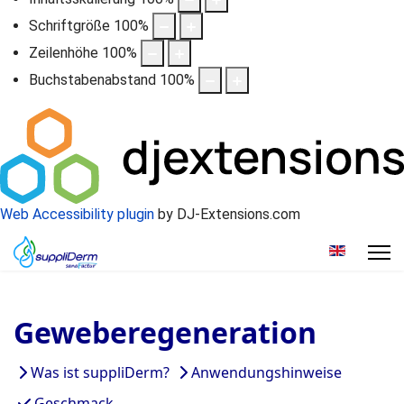
Schriftgröße
100
%
Zeilenhöhe
100
%
Buchstabenabstand
100
%
Web Accessibility plugin
by DJ-Extensions.com
Sprache a
Geweberegeneration
Was ist suppliDerm?
Anwendungshinweise
Geschmack