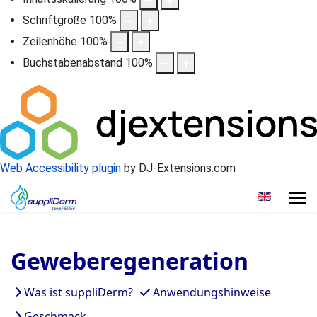
Schriftgröße
100
%
Zeilenhöhe
100
%
Buchstabenabstand
100
%
Web Accessibility plugin
by DJ-Extensions.com
Sprache a
Geweberegeneration
Was ist suppliDerm?
Anwendungshinweise
Geschmack