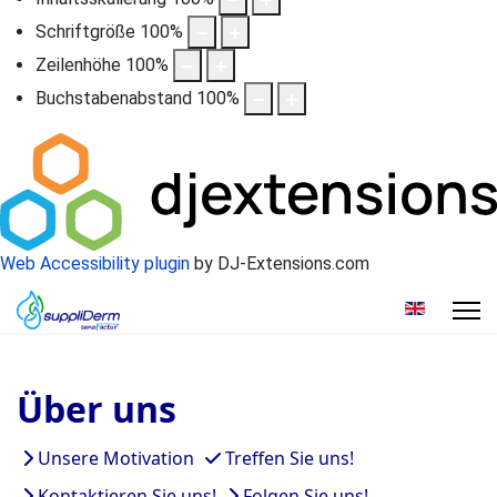
Schriftgröße
100
%
Zeilenhöhe
100
%
Buchstabenabstand
100
%
Web Accessibility plugin
by DJ-Extensions.com
Sprache a
Über uns
Unsere Motivation
Treffen Sie uns!
Kontaktieren Sie uns!
Folgen Sie uns!